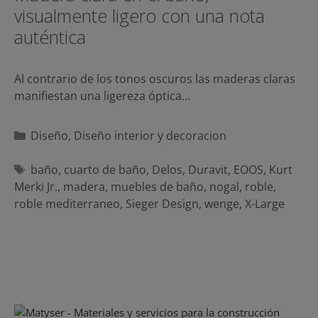
visualmente ligero con una nota
auténtica
Al contrario de los tonos oscuros las maderas claras
manifiestan una ligereza óptica…
Categorías
Diseño
,
Diseño interior y decoracion
Etiquetas
baño
,
cuarto de baño
,
Delos
,
Duravit
,
EOOS
,
Kurt
Merki Jr.
,
madera
,
muebles de baño
,
nogal
,
roble
,
roble mediterraneo
,
Sieger Design
,
wenge
,
X-Large