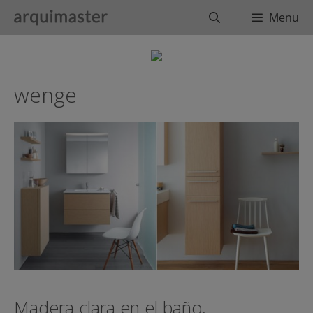
Saltar
Buscar
Menu
al
contenido
wenge
Madera clara en el baño,