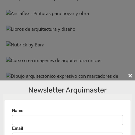
Cl
th
Newsletter Arquimaster
m