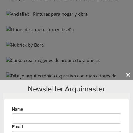
Cl
th
Newsletter Arquimaster
m