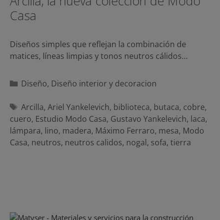
Arcilla, la nueva colección de Modo
Casa
Diseños simples que reflejan la combinación de
matices, líneas limpias y tonos neutros cálidos…
Categorías
Diseño
,
Diseño interior y decoracion
Etiquetas
Arcilla
,
Ariel Yankelevich
,
biblioteca
,
butaca
,
cobre
,
cuero
,
Estudio Modo Casa
,
Gustavo Yankelevich
,
laca
,
lámpara
,
lino
,
madera
,
Máximo Ferraro
,
mesa
,
Modo
Casa
,
neutros
,
neutros calidos
,
nogal
,
sofa
,
tierra