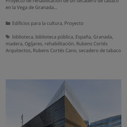
Proyecto de rehabilitación de un secadero de tabaco
en la Vega de Granada…
Categorías
Edificios para la cultura
,
Proyecto
Etiquetas
biblioteca
,
biblioteca pública
,
España
,
Granada
,
madera
,
Ogíjares
,
rehabilitación
,
Rubens Cortés
Arquitectos
,
Rubens Cortés Cano
,
secadero de tabaco