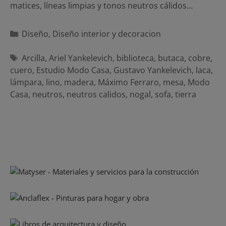
matices, líneas limpias y tonos neutros cálidos…
Categorías
Diseño
,
Diseño interior y decoracion
Etiquetas
Arcilla
,
Ariel Yankelevich
,
biblioteca
,
butaca
,
cobre
,
cuero
,
Estudio Modo Casa
,
Gustavo Yankelevich
,
laca
,
lámpara
,
lino
,
madera
,
Máximo Ferraro
,
mesa
,
Modo
Casa
,
neutros
,
neutros calidos
,
nogal
,
sofa
,
tierra