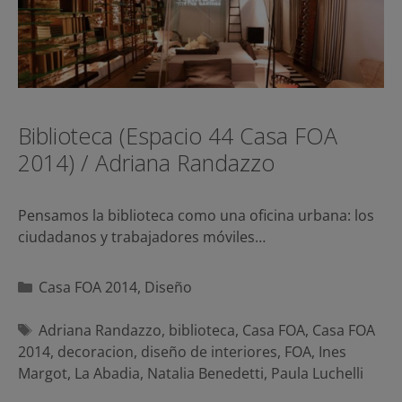
Biblioteca (Espacio 44 Casa FOA
2014) / Adriana Randazzo
Pensamos la biblioteca como una oficina urbana: los
ciudadanos y trabajadores móviles…
Categorías
Casa FOA 2014
,
Diseño
Etiquetas
Adriana Randazzo
,
biblioteca
,
Casa FOA
,
Casa FOA
2014
,
decoracion
,
diseño de interiores
,
FOA
,
Ines
Margot
,
La Abadia
,
Natalia Benedetti
,
Paula Luchelli