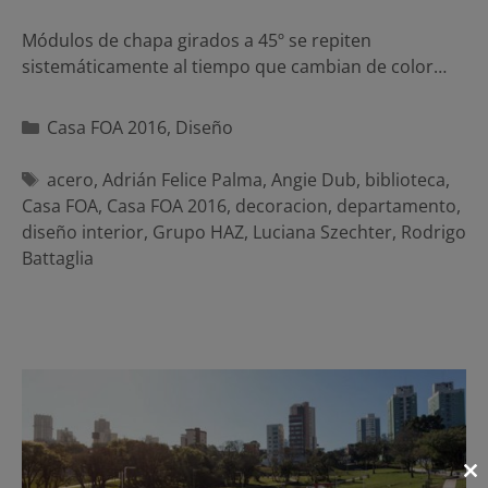
Módulos de chapa girados a 45º se repiten
sistemáticamente al tiempo que cambian de color…
Categorías
Casa FOA 2016
,
Diseño
Etiquetas
acero
,
Adrián Felice Palma
,
Angie Dub
,
biblioteca
,
Casa FOA
,
Casa FOA 2016
,
decoracion
,
departamento
,
diseño interior
,
Grupo HAZ
,
Luciana Szechter
,
Rodrigo
Battaglia