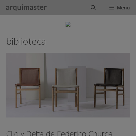
Saltar
Buscar
Menu
al
contenido
biblioteca
Clio y Delta de Federico Churba