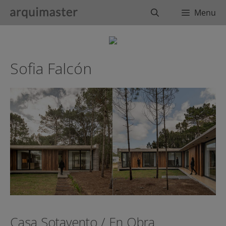
Saltar
Buscar
Menu
al
contenido
Sofia Falcón
Casa Sotavento / En Obra