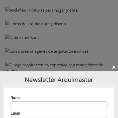
Cl
th
Newsletter Arquimaster
m