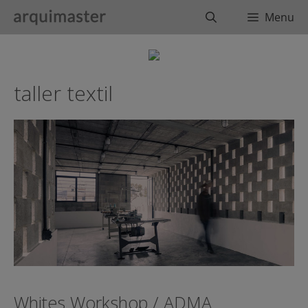
Saltar
Buscar
Menu
al
contenido
taller textil
Whites Workshop / ADMA