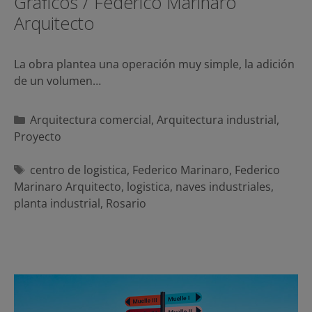
Gráficos / Federico Marinaro
Arquitecto
La obra plantea una operación muy simple, la adición
de un volumen…
Categorías
Arquitectura comercial
,
Arquitectura industrial
,
Proyecto
Etiquetas
centro de logistica
,
Federico Marinaro
,
Federico
Marinaro Arquitecto
,
logistica
,
naves industriales
,
planta industrial
,
Rosario