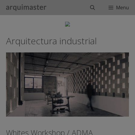
Saltar
Buscar
Menu
al
contenido
Arquitectura industrial
Whites Workshop / ADMA