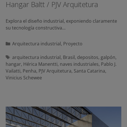
Hangar Baltt / PJV Arquitetura
Explora el diseño industrial, exponiendo claramente
su tecnología constructiva…
Categorías
Arquitectura industrial
,
Proyecto
Etiquetas
arquitectura industrial
,
Brasil
,
depositos
,
galpón
,
hangar
,
Hérica Manentti
,
naves industriales
,
Pablo J.
Vailatti
,
Penha
,
PJV Arquitetura
,
Santa Catarina
,
Vinicius Schewee