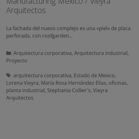
Manufacturing México / Vieyra
Arquitectos
La fachada del nuevo complejo es una «piel» de placa
perforada, con roofgarden…
Categorías
Arquitectura corporativa
,
Arquitectura industrial
,
Proyecto
Etiquetas
arquitectura corporativa
,
Estado de Mexico
,
Lorena Vieyra
,
María Rosa Hernández Elias
,
oficinas
,
planta industrial
,
Stephania Collier's
,
Vieyra
Arquitectos