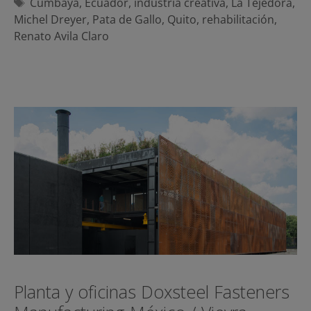
Etiquetas
Cumbayá
,
Ecuador
,
industria creativa
,
La Tejedora
,
Michel Dreyer
,
Pata de Gallo
,
Quito
,
rehabilitación
,
Renato Avila Claro
Planta y oficinas Doxsteel Fasteners