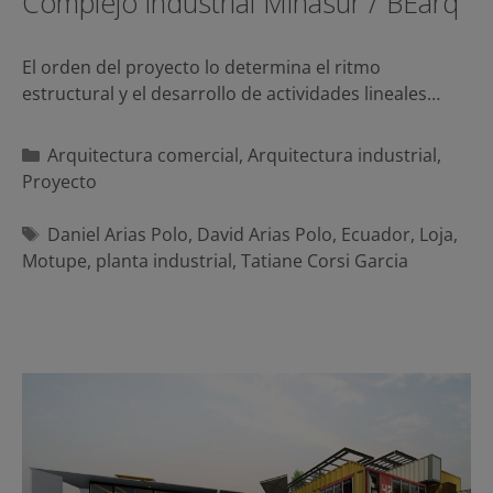
Complejo industrial Minasur / BEarq
El orden del proyecto lo determina el ritmo
estructural y el desarrollo de actividades lineales…
Categorías
Arquitectura comercial
,
Arquitectura industrial
,
Proyecto
Etiquetas
Daniel Arias Polo
,
David Arias Polo
,
Ecuador
,
Loja
,
Motupe
,
planta industrial
,
Tatiane Corsi Garcia