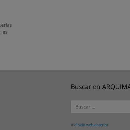
terías
iles
Buscar en ARQUIM
Buscar:
Ir al sitio web anterior