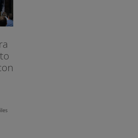
ra
to
con
iles