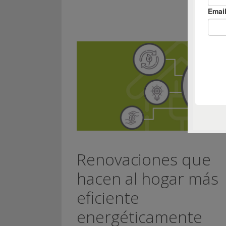
Renovaciones que
hacen al hogar más
eficiente
energéticamente