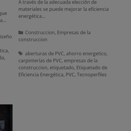
A través de la adecuada elección de
materiales se puede mejorar la eficiencia
 que
energética…
ía…
Categorías
Construccion
,
Empresas de la
diseño
construccion
tica
,
Etiquetas
aberturas de PVC
,
ahorro energetico
,
da
,
carpinterías de PVC
,
empresas de la
construccion
,
etiquetado
,
Etiquetado de
Eficiencia Energética
,
PVC
,
Tecnoperfiles