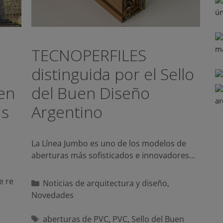
TECNOPERFILES
distinguida por el Sello
 en
del Buen Diseño
ás
Argentino
La Línea Jumbo es uno de los modelos de
aberturas más sofisticados e innovadores…
e re
Categorías
Noticias de arquitectura y diseño
,
Novedades
Etiquetas
aberturas de PVC
,
PVC
,
Sello del Buen