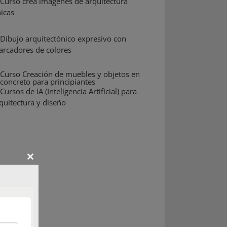
Close
this
module