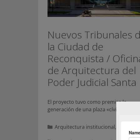
Nuevos Tribunales 
la Ciudad de
Reconquista / Oficin
de Arquitectura del
Poder Judicial Santa
El proyecto tuvo como premisa la
generación de una plaza «cívica»…
Categorías
Arquitectura institucional
,
Proyecto