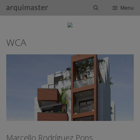
Saltar
Buscar
Menu
al
contenido
WCA
Marcello Rodríguez Pons