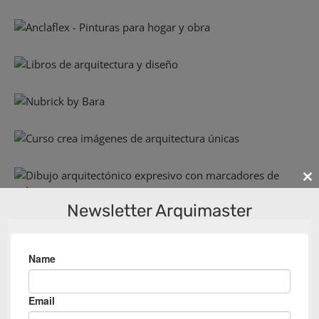
Cl
th
Newsletter Arquimaster
m