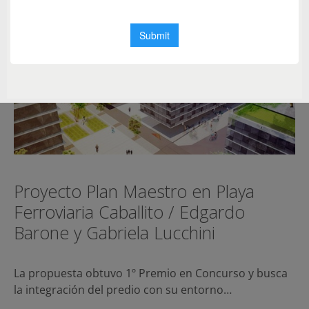
Proyecto Plan Maestro en Playa
Ferroviaria Caballito / Edgardo
Barone y Gabriela Lucchini
La propuesta obtuvo 1º Premio en Concurso y busca
la integración del predio con su entorno…