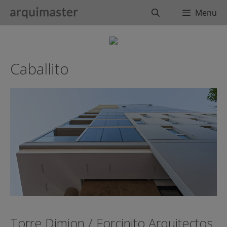
Saltar
Buscar
Menu
al
contenido
Caballito
Torre Dimion / Forcinito Arquitectos