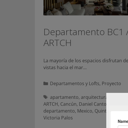
Departamento BC1 
ARTCH
La mayoría de los espacios disfrutan de
vistas hacia el mar…
Categorías
Departamentos y Lofts
,
Proyecto
Etiquetas
apartamento
,
arquitectura residenc
ARTCH
,
Cancún
,
Daniel Cantoya
,
departamento
,
Mexico
,
Quintana Roo
,
Victoria Palos