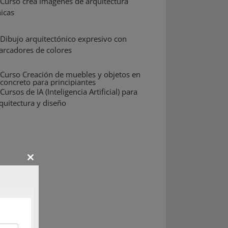
Close
this
module