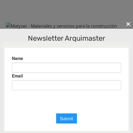
Cl
th
Newsletter Arquimaster
m