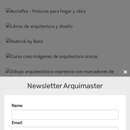
Cl
th
Newsletter Arquimaster
m