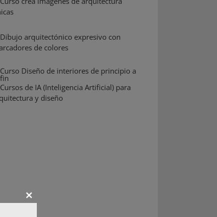
Close
this