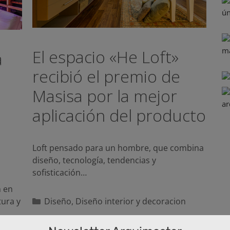
El espacio «He Loft»
a
recibió el premio de
Masisa por la mejor
aplicación del producto
a
Loft pensado para un hombre, que combina
diseño, tecnología, tendencias y
sofisticación…
n en
Categorías
tura y
Diseño
,
Diseño interior y decoracion
Etiquetas
Casa Portal
,
Córdoba
,
loft
,
Masisa
,
Masisa