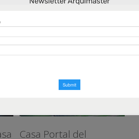
Newsletter Arquimaster
Argentina
,
Natalia Sanchez
,
Santiago Carot
n
a
asa
Casa Portal del