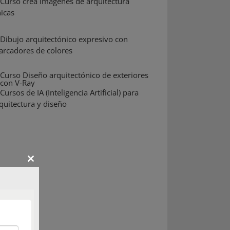
Close
this
module