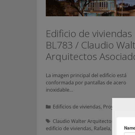
Edificio de viviendas
BL783 / Claudio Wal
Arquitectos Asociad
La imagen principal del edificio está
conformada por pantallas de acero
inoxidable…
Categorías
Edificios de viviendas
,
Proyecto
Etiquetas
Claudio Walter Arquitectos Asociad
edificio de viviendas
,
Rafaela
,
Santa Fe