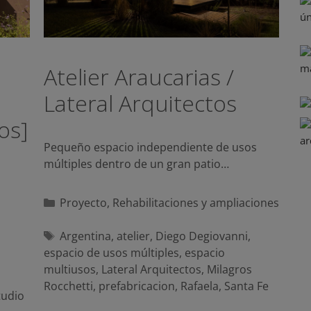
Atelier Araucarias /
Lateral Arquitectos
os]
Pequeño espacio independiente de usos
múltiples dentro de un gran patio…
Categorías
Proyecto
,
Rehabilitaciones y ampliaciones
Etiquetas
Argentina
,
atelier
,
Diego Degiovanni
,
espacio de usos múltiples
,
espacio
multiusos
,
Lateral Arquitectos
,
Milagros
Rocchetti
,
prefabricacion
,
Rafaela
,
Santa Fe
tudio