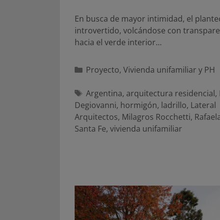
En busca de mayor intimidad, el plante
introvertido, volcándose con transpar
hacia el verde interior…
Categorías
Proyecto
,
Vivienda unifamiliar y PH
Etiquetas
Argentina
,
arquitectura residencial
,
Degiovanni
,
hormigón
,
ladrillo
,
Lateral
Arquitectos
,
Milagros Rocchetti
,
Rafael
Santa Fe
,
vivienda unifamiliar