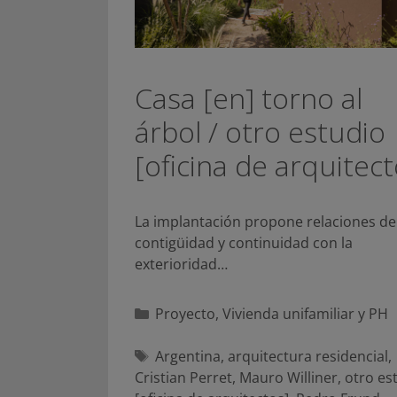
Casa [en] torno al
árbol / otro estudio
[oficina de arquitect
La implantación propone relaciones de
contigüidad y continuidad con la
exterioridad…
Categorías
Proyecto
,
Vivienda unifamiliar y PH
Etiquetas
Argentina
,
arquitectura residencial
,
Cristian Perret
,
Mauro Williner
,
otro es