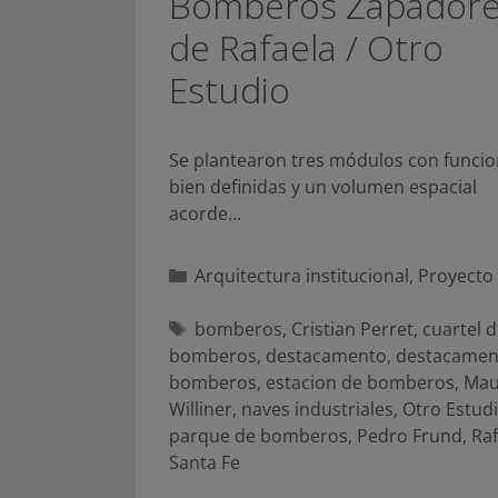
Bomberos Zapador
de Rafaela / Otro
Estudio
Se plantearon tres módulos con funci
bien definidas y un volumen espacial
acorde…
Categorías
Arquitectura institucional
,
Proyecto
Etiquetas
bomberos
,
Cristian Perret
,
cuartel d
bomberos
,
destacamento
,
destacamen
bomberos
,
estacion de bomberos
,
Mau
Williner
,
naves industriales
,
Otro Estud
parque de bomberos
,
Pedro Frund
,
Raf
Santa Fe