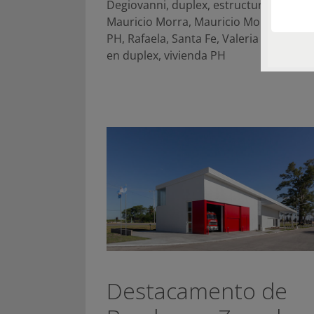
Degiovanni
,
duplex
,
estructuras metali
Mauricio Morra
,
Mauricio Morra Arquit
PH
,
Rafaela
,
Santa Fe
,
Valeria Alasia
,
vi
en duplex
,
vivienda PH
Destacamento de