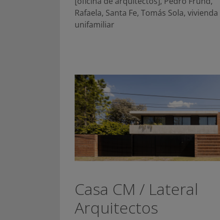
[oficina de arquitectos]
,
Pedro Frund
,
Rafaela
,
Santa Fe
,
Tomás Sola
,
vivienda
unifamiliar
Casa CM / Lateral
Arquitectos