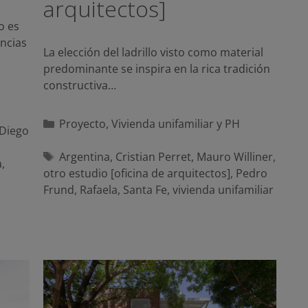
arquitectos]
o es
encias
La elección del ladrillo visto como material
predominante se inspira en la rica tradición
constructiva…
Categorías
Proyecto
,
Vivienda unifamiliar y PH
Diego
Etiquetas
Argentina
,
Cristian Perret
,
Mauro Williner
,
a
,
otro estudio [oficina de arquitectos]
,
Pedro
Frund
,
Rafaela
,
Santa Fe
,
vivienda unifamiliar