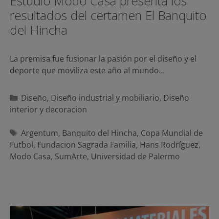
Estudio Modo Casa presenta los
resultados del certamen El Banquito
del Hincha
La premisa fue fusionar la pasión por el diseño y el
deporte que moviliza este año al mundo…
Categorías
Diseño
,
Diseño industrial y mobiliario
,
Diseño
interior y decoracion
Etiquetas
Argentum
,
Banquito del Hincha
,
Copa Mundial de
Futbol
,
Fundacion Sagrada Familia
,
Hans Rodríguez
,
Modo Casa
,
SumArte
,
Universidad de Palermo