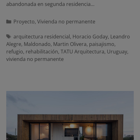
abandonada en segunda residencia…
Categorías
Proyecto
,
Vivienda no permanente
Etiquetas
arquitectura residencial
,
Horacio Goday
,
Leandro
Alegre
,
Maldonado
,
Martin Olivera
,
paisajismo
,
refugio
,
rehabilitación
,
TATU Arquitectura
,
Uruguay
,
vivienda no permanente