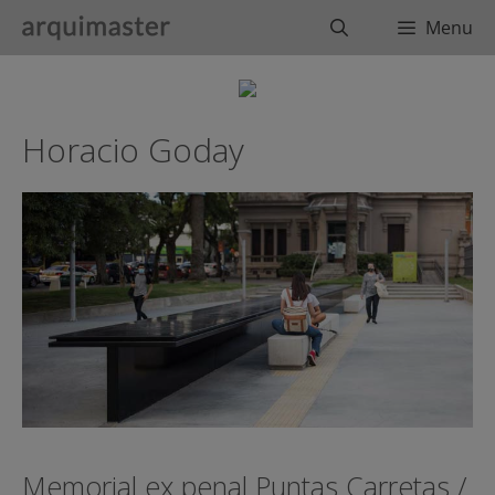
Saltar
Buscar
Menu
al
contenido
Horacio Goday
Memorial ex penal Puntas Carretas /