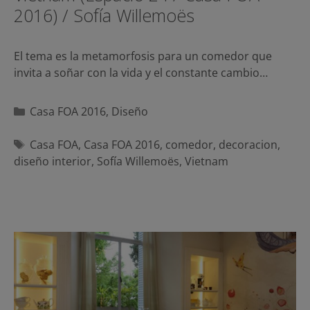
2016) / Sofía Willemoës
El tema es la metamorfosis para un comedor que
invita a soñar con la vida y el constante cambio…
Categorías
Casa FOA 2016
,
Diseño
Etiquetas
Casa FOA
,
Casa FOA 2016
,
comedor
,
decoracion
,
diseño interior
,
Sofía Willemoës
,
Vietnam