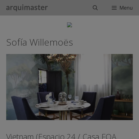
Saltar
Buscar
Menu
al
contenido
Sofía Willemoës
Vietnam (Espacio 24 / Casa FOA