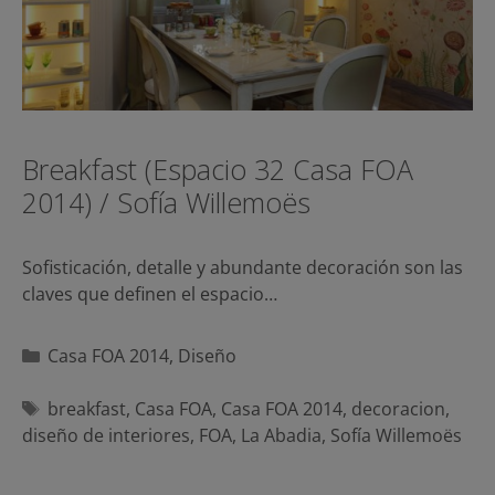
Breakfast (Espacio 32 Casa FOA
2014) / Sofía Willemoës
Sofisticación, detalle y abundante decoración son las
claves que definen el espacio…
Categorías
Casa FOA 2014
,
Diseño
Etiquetas
breakfast
,
Casa FOA
,
Casa FOA 2014
,
decoracion
,
diseño de interiores
,
FOA
,
La Abadia
,
Sofía Willemoës