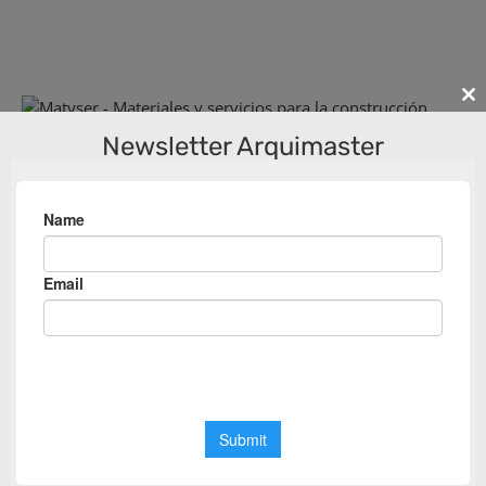
Cl
th
Newsletter Arquimaster
m