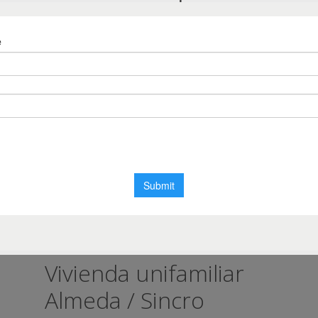
González
,
Sincro
,
vivienda unifamiliar
ción
,
Vivienda unifamiliar
Almeda / Sincro