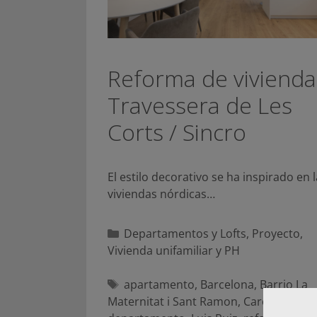
Reforma de vivienda
Travessera de Les
Corts / Sincro
El estilo decorativo se ha inspirado en 
viviendas nórdicas…
Categorías
Departamentos y Lofts
,
Proyecto
,
Vivienda unifamiliar y PH
Etiquetas
apartamento
,
Barcelona
,
Barrio La
Maternitat i Sant Ramon
,
Carolina Luz