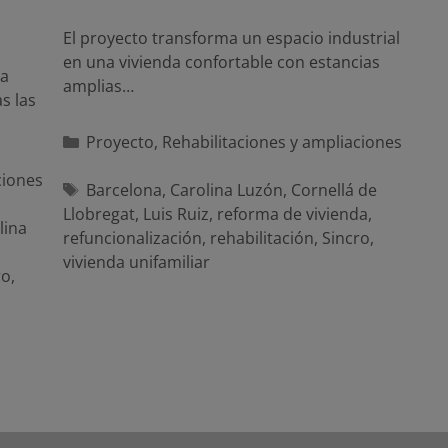
El proyecto transforma un espacio industrial
en una vivienda confortable con estancias
la
amplias…
s las
Categorías
Proyecto
,
Rehabilitaciones y ampliaciones
ciones
Etiquetas
Barcelona
,
Carolina Luzón
,
Cornellá de
Llobregat
,
Luis Ruiz
,
reforma de vivienda
,
lina
refuncionalización
,
rehabilitación
,
Sincro
,
vivienda unifamiliar
ro
,