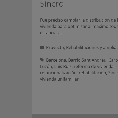
Sincro
Fue preciso cambiar la distribución de 
vivienda para optimizar al máximo toda
estancias…
Categorías
Proyecto
,
Rehabilitaciones y amplia
Etiquetas
Barcelona
,
Barrio Sant Andreu
,
Caro
Luzón
,
Luis Ruiz
,
reforma de vivienda
,
refuncionalización
,
rehabilitación
,
Sinc
vivienda unifamiliar