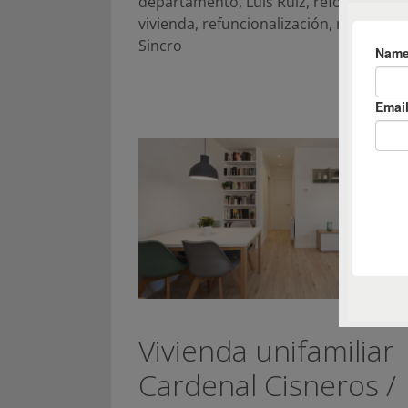
departamento
,
Luis Ruiz
,
reforma de
vivienda
,
refuncionalización
,
rehabilita
Sincro
Vivienda unifamiliar
Cardenal Cisneros /