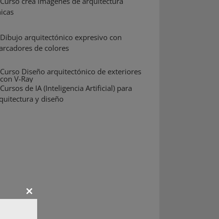
Close
this