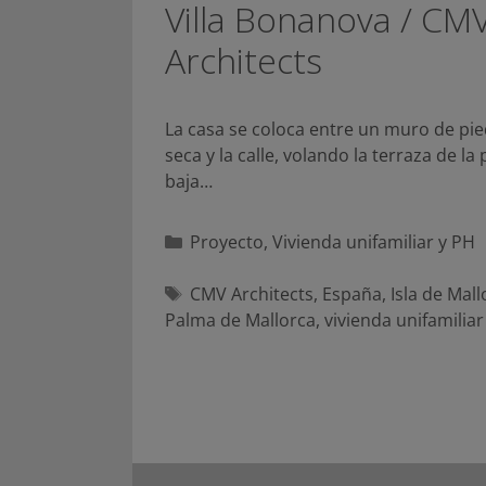
Villa Bonanova / CM
Architects
La casa se coloca entre un muro de pi
seca y la calle, volando la terraza de la 
baja…
Categorías
Proyecto
,
Vivienda unifamiliar y PH
Etiquetas
CMV Architects
,
España
,
Isla de Mall
Palma de Mallorca
,
vivienda unifamiliar