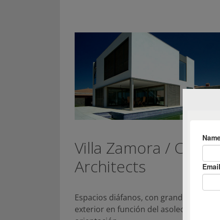
Villa Zamora / CMV
Architects
Espacios diáfanos, con grandes abertur
exterior en función del asoleo y la