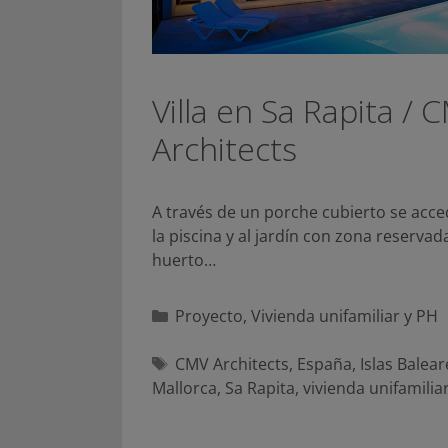
Villa en Sa Rapita / 
Architects
A través de un porche cubierto se acce
la piscina y al jardín con zona reservad
huerto…
Categorías
Proyecto
,
Vivienda unifamiliar y PH
Etiquetas
CMV Architects
,
España
,
Islas Balear
Mallorca
,
Sa Rapita
,
vivienda unifamilia