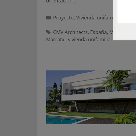
orientación…
Categorías
Proyecto
,
Vivienda unifamiliar y PH
Etiquetas
CMV Architects
,
España
,
Mallorca
,
Marratxi
,
vivienda unifamiliar