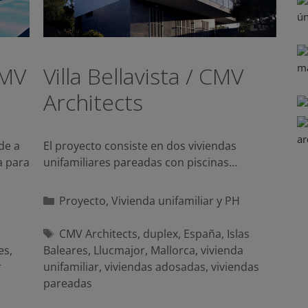
CMV
Villa Bellavista / CMV
Architects
de a
El proyecto consiste en dos viviendas
a para
unifamiliares pareadas con piscinas…
Categorías
Proyecto
,
Vivienda unifamiliar y PH
Etiquetas
CMV Architects
,
duplex
,
España
,
Islas
es
,
Baleares
,
Llucmajor
,
Mallorca
,
vivienda
r
unifamiliar
,
viviendas adosadas
,
viviendas
pareadas