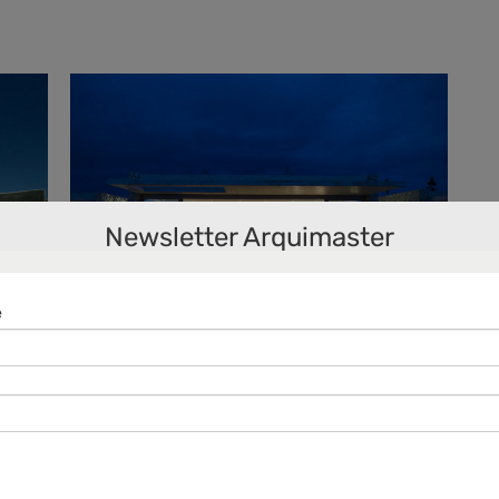
Newsletter Arquimaster
Villa London / CMV
Architects
as al
Casa para un escritor en el que la premisa
del proyecto fueron las vistas infinitas sobre