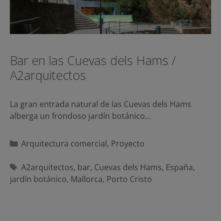
Bar en las Cuevas dels Hams /
A2arquitectos
La gran entrada natural de las Cuevas dels Hams
alberga un frondoso jardín botánico…
Categorías
Arquitectura comercial
,
Proyecto
Etiquetas
A2arquitectos
,
bar
,
Cuevas dels Hams
,
España
,
jardín botánico
,
Mallorca
,
Porto Cristo