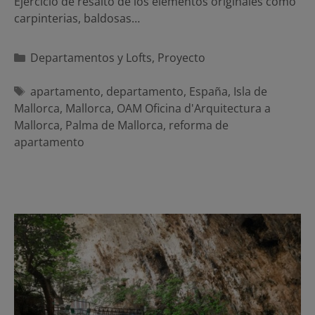
Ejercicio de resalto de los elementos originales como
carpinterias, baldosas…
Categorías
Departamentos y Lofts
,
Proyecto
Etiquetas
apartamento
,
departamento
,
España
,
Isla de
Mallorca
,
Mallorca
,
OAM Oficina d'Arquitectura a
Mallorca
,
Palma de Mallorca
,
reforma de
apartamento