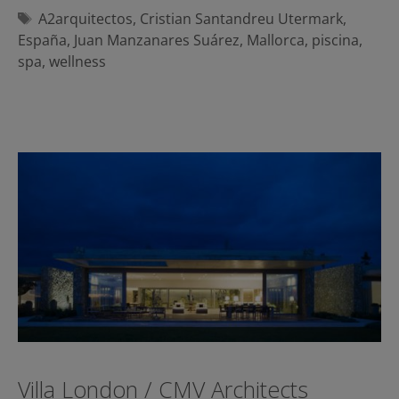
Etiquetas
A2arquitectos
,
Cristian Santandreu Utermark
,
España
,
Juan Manzanares Suárez
,
Mallorca
,
piscina
,
spa
,
wellness
Villa London / CMV Architects