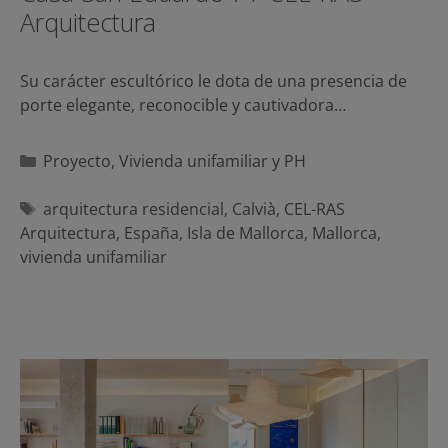
Arquitectura
Su carácter escultórico le dota de una presencia de
porte elegante, reconocible y cautivadora…
Categorías
Proyecto
,
Vivienda unifamiliar y PH
Etiquetas
arquitectura residencial
,
Calvià
,
CEL-RAS
Arquitectura
,
España
,
Isla de Mallorca
,
Mallorca
,
vivienda unifamiliar