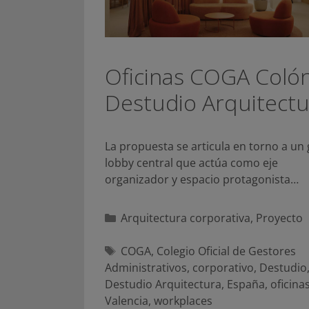
Oficinas COGA Colón
Destudio Arquitectu
La propuesta se articula en torno a un
lobby central que actúa como eje
organizador y espacio protagonista…
Categorías
Arquitectura corporativa
,
Proyecto
Etiquetas
COGA
,
Colegio Oficial de Gestores
Administrativos
,
corporativo
,
Destudio
Destudio Arquitectura
,
España
,
oficina
Valencia
,
workplaces