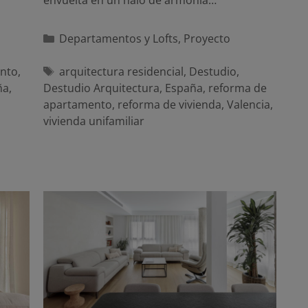
envuelta en un halo de armonía…
Categorías
Departamentos y Lofts
,
Proyecto
Etiquetas
nto
,
arquitectura residencial
,
Destudio
,
ña
,
Destudio Arquitectura
,
España
,
reforma de
apartamento
,
reforma de vivienda
,
Valencia
,
vivienda unifamiliar