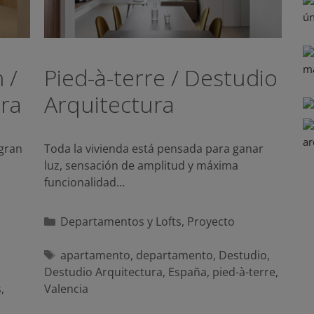
 /
Pied-à-terre / Destudio
ra
Arquitectura
 gran
Toda la vivienda está pensada para ganar
luz, sensación de amplitud y máxima
funcionalidad…
Categorías
Departamentos y Lofts
,
Proyecto
Etiquetas
apartamento
,
departamento
,
Destudio
,
,
Destudio Arquitectura
,
España
,
pied-à-terre
,
s
,
Valencia