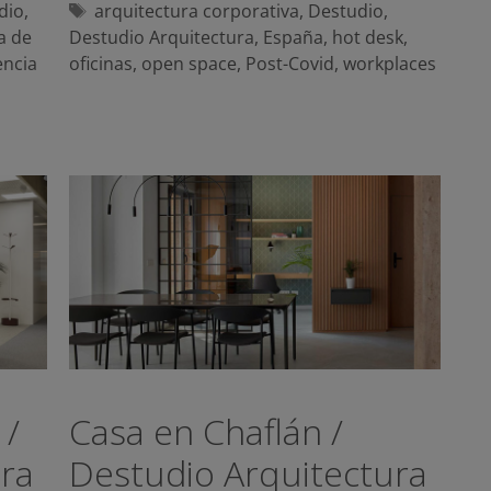
Etiquetas
dio
,
arquitectura corporativa
,
Destudio
,
a de
Destudio Arquitectura
,
España
,
hot desk
,
encia
oficinas
,
open space
,
Post-Covid
,
workplaces
 /
Casa en Chaflán /
ra
Destudio Arquitectura