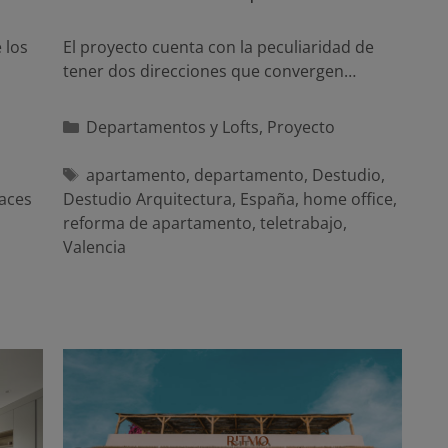
 los
El proyecto cuenta con la peculiaridad de
tener dos direcciones que convergen…
Categorías
Departamentos y Lofts
,
Proyecto
Etiquetas
apartamento
,
departamento
,
Destudio
,
aces
Destudio Arquitectura
,
España
,
home office
,
reforma de apartamento
,
teletrabajo
,
Valencia