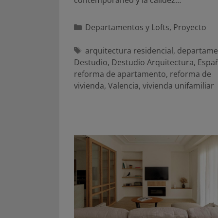
contemporáneo y la calidez…
Categorías
Departamentos y Lofts
,
Proyecto
Etiquetas
arquitectura residencial
,
departame
Destudio
,
Destudio Arquitectura
,
Espa
reforma de apartamento
,
reforma de
vivienda
,
Valencia
,
vivienda unifamiliar