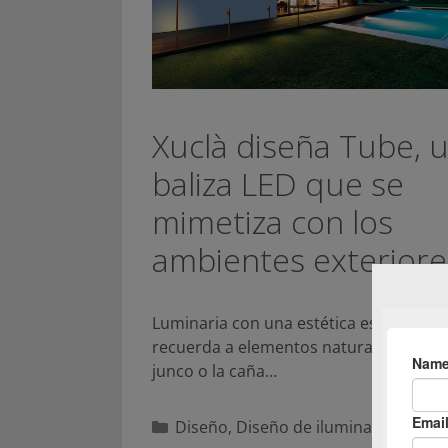
Xuclà diseña Tube, 
baliza LED que se
mimetiza con los
ambientes exteriore
Luminaria con una estética esbelta, qu
recuerda a elementos naturales como 
junco o la caña…
Categorías
Diseño
,
Diseño de iluminacion