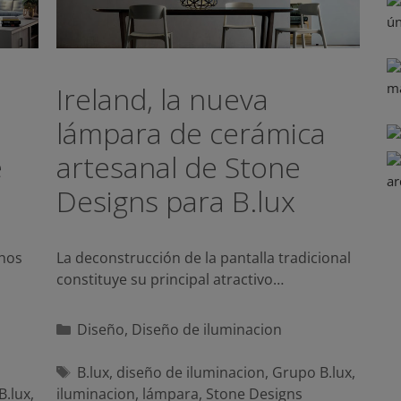
Ireland, la nueva
lámpara de cerámica
e
artesanal de Stone
Designs para B.lux
chos
La deconstrucción de la pantalla tradicional
constituye su principal atractivo…
Categorías
Diseño
,
Diseño de iluminacion
Etiquetas
B.lux
,
diseño de iluminacion
,
Grupo B.lux
,
B.lux
,
iluminacion
,
lámpara
,
Stone Designs