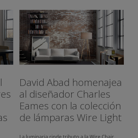
l
David Abad homenajea
res
al diseñador Charles
Eames con la colección
as
de lámparas Wire Light
La luminaria rinde tributo a la Wire Chair,