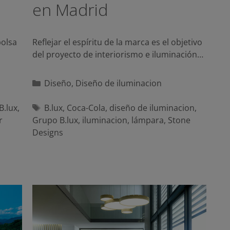
en Madrid
bolsa
Reflejar el espíritu de la marca es el objetivo
del proyecto de interiorismo e iluminación…
Categorías
Diseño
,
Diseño de iluminacion
Etiquetas
B.lux
,
B.lux
,
Coca-Cola
,
diseño de iluminacion
,
r
Grupo B.lux
,
iluminacion
,
lámpara
,
Stone
Designs