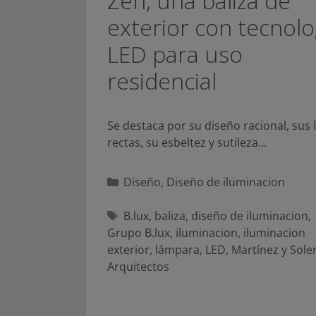
Zen, una baliza de
exterior con tecnolo
LED para uso
residencial
Se destaca por su diseño racional, sus 
rectas, su esbeltez y sutileza…
Categorías
Diseño
,
Diseño de iluminacion
Etiquetas
B.lux
,
baliza
,
diseño de iluminacion
,
Grupo B.lux
,
iluminacion
,
iluminacion
exterior
,
lámpara
,
LED
,
Martínez y Sole
Arquitectos