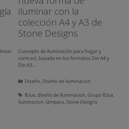
nueva forma de
gía
iluminar con la
colección A4 y A3 de
Stone Designs
líneas
Concepto de iluminación para hogar y
contract, basado en los formatos Din A4 y
Din A3…
Categorías
Diseño
,
Diseño de iluminacion
Etiquetas
B.lux
,
diseño de iluminacion
,
Grupo B.lux
,
r
iluminacion
,
lámpara
,
Stone Designs