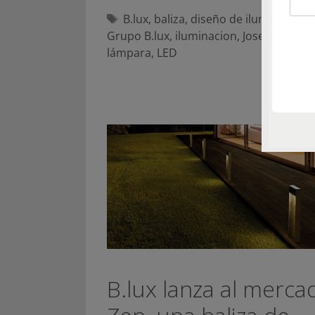
Etiquetas
B.lux
,
baliza
,
diseño de iluminacion
,
Grupo B.lux
,
iluminacion
,
Josep Lluis Xu
lámpara
,
LED
B.lux lanza al merca