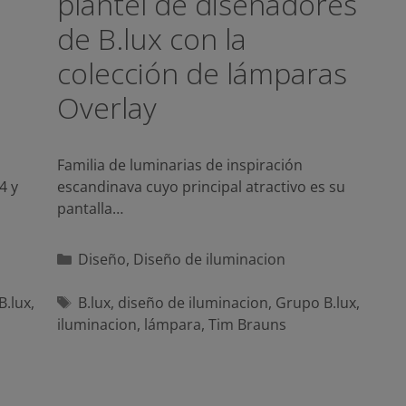
plantel de diseñadores
de B.lux con la
colección de lámparas
Overlay
Familia de luminarias de inspiración
4 y
escandinava cuyo principal atractivo es su
pantalla…
Categorías
Diseño
,
Diseño de iluminacion
Etiquetas
B.lux
,
B.lux
,
diseño de iluminacion
,
Grupo B.lux
,
iluminacion
,
lámpara
,
Tim Brauns