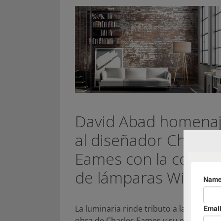
David Abad homena
al diseñador Charles
Eames con la colecc
de lámparas Wire Li
La luminaria rinde tributo a la Wire Cha
obra de Charles Eames y su esposa Ra