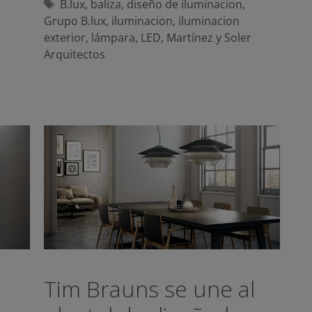
Etiquetas
B.lux
,
baliza
,
diseño de iluminacion
,
Grupo B.lux
,
iluminacion
,
iluminacion
exterior
,
lámpara
,
LED
,
Martínez y Soler
Arquitectos
Tim Brauns se une al