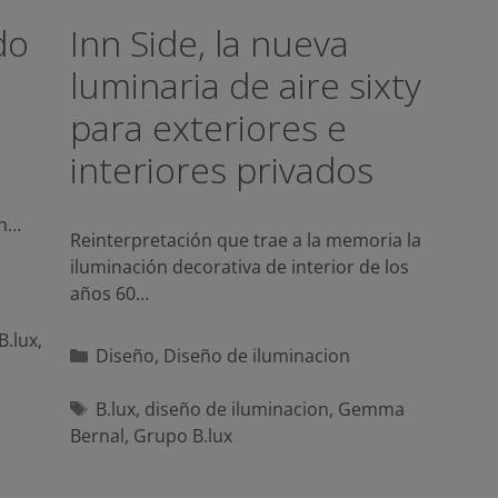
do
Inn Side, la nueva
luminaria de aire sixty
para exteriores e
interiores privados
ón…
Reinterpretación que trae a la memoria la
iluminación decorativa de interior de los
años 60…
B.lux
,
Categorías
Diseño
,
Diseño de iluminacion
Etiquetas
B.lux
,
diseño de iluminacion
,
Gemma
Bernal
,
Grupo B.lux