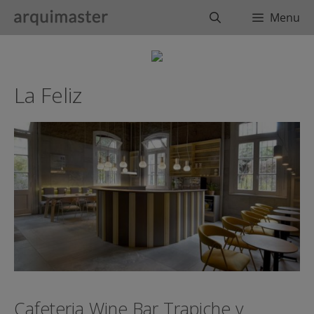
Saltar
Buscar
Menu
al
contenido
La Feliz
Cafeteria Wine Bar Trapiche y