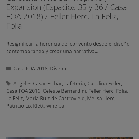
Expansion (Espacios 35 y 36 / Casa
FOA 2018) / Feller Herc, La Feliz,
Folia
Resignificar la herencia del convento desde el diseño
contemporáneo y crear una narrativa…
Categorías
Casa FOA 2018
,
Diseño
Etiquetas
Angeles Casares
,
bar
,
cafeteria
,
Carolina Feller
,
Casa FOA 2016
,
Celeste Bernardini
,
Feller Herc
,
Folia
,
La Feliz
,
Maria Ruiz de Castroviejo
,
Melisa Herc
,
Patricio Lix Klett
,
wine bar