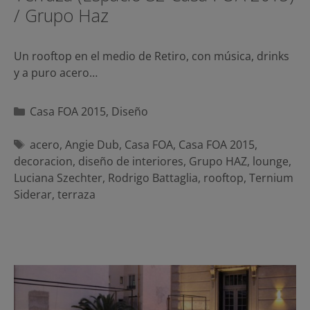
/ Grupo Haz
Un rooftop en el medio de Retiro, con música, drinks
y a puro acero…
Categorías
Casa FOA 2015
,
Diseño
Etiquetas
acero
,
Angie Dub
,
Casa FOA
,
Casa FOA 2015
,
decoracion
,
diseño de interiores
,
Grupo HAZ
,
lounge
,
Luciana Szechter
,
Rodrigo Battaglia
,
rooftop
,
Ternium
Siderar
,
terraza