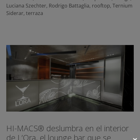
Luciana Szechter
,
Rodrigo Battaglia
,
rooftop
,
Ternium
Siderar
,
terraza
HI-MACS® deslumbra en el interior
de L’Ora, el lounge bar que se