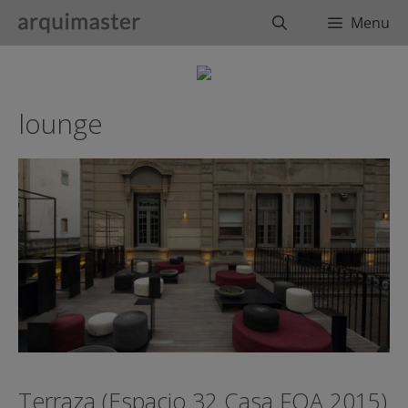
Saltar
Buscar
Menu
al
contenido
lounge
Terraza (Espacio 32 Casa FOA 2015)