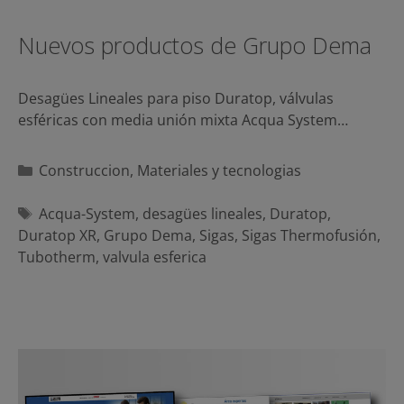
Nuevos productos de Grupo Dema
Desagües Lineales para piso Duratop, válvulas
esféricas con media unión mixta Acqua System…
Categorías
Construccion
,
Materiales y tecnologias
Etiquetas
Acqua-System
,
desagües lineales
,
Duratop
,
Duratop XR
,
Grupo Dema
,
Sigas
,
Sigas Thermofusión
,
Tubotherm
,
valvula esferica