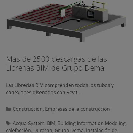
Mas de 2500 descargas de las
Librerías BIM de Grupo Dema
Las Librerias BIM comprenden todos los tubos y
conexiones diseñados con Revit…
Categorías
Construccion
,
Empresas de la construccion
Etiquetas
Acqua-System
,
BIM
,
Building Information Modeling
,
calefacción
,
Duratop
,
Grupo Dema
,
instalación de