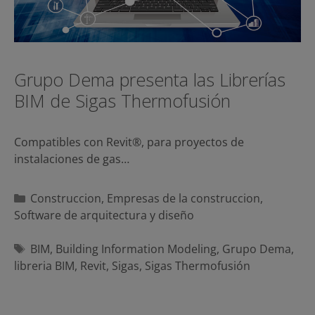
Grupo Dema presenta las Librerías
BIM de Sigas Thermofusión
Compatibles con Revit®, para proyectos de
instalaciones de gas…
Categorías
Construccion
,
Empresas de la construccion
,
Software de arquitectura y diseño
Etiquetas
BIM
,
Building Information Modeling
,
Grupo Dema
,
libreria BIM
,
Revit
,
Sigas
,
Sigas Thermofusión