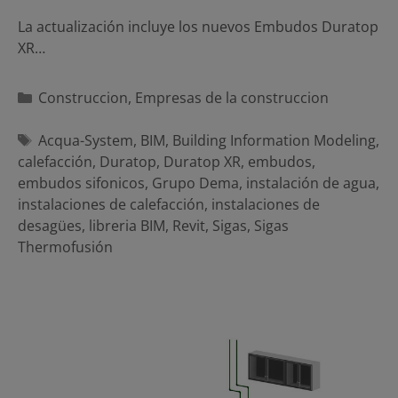
La actualización incluye los nuevos Embudos Duratop
XR…
Categorías
Construccion
,
Empresas de la construccion
Etiquetas
Acqua-System
,
BIM
,
Building Information Modeling
,
calefacción
,
Duratop
,
Duratop XR
,
embudos
,
embudos sifonicos
,
Grupo Dema
,
instalación de agua
,
instalaciones de calefacción
,
instalaciones de
desagües
,
libreria BIM
,
Revit
,
Sigas
,
Sigas
Thermofusión