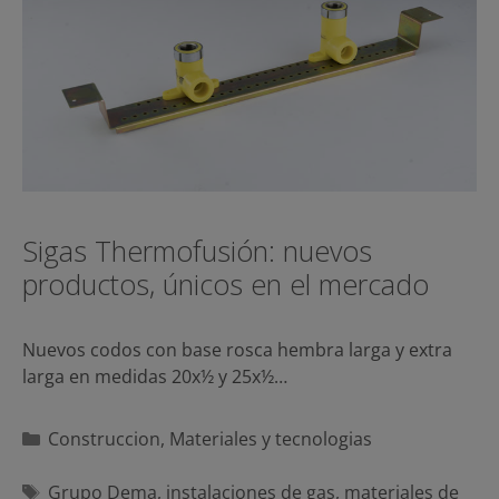
Sigas Thermofusión: nuevos
productos, únicos en el mercado
Nuevos codos con base rosca hembra larga y extra
larga en medidas 20x½ y 25x½…
Categorías
Construccion
,
Materiales y tecnologias
Etiquetas
Grupo Dema
,
instalaciones de gas
,
materiales de