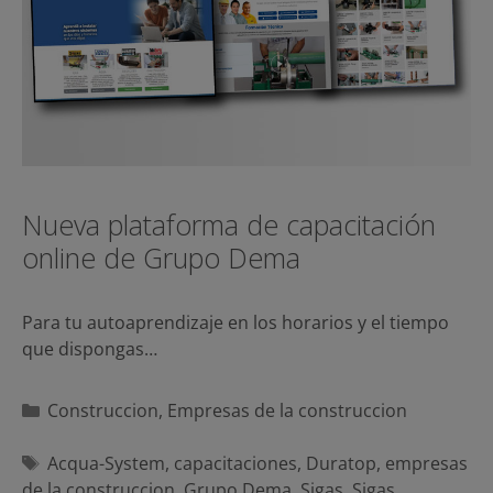
Nueva plataforma de capacitación
online de Grupo Dema
Para tu autoaprendizaje en los horarios y el tiempo
que dispongas…
Categorías
Construccion
,
Empresas de la construccion
Etiquetas
Acqua-System
,
capacitaciones
,
Duratop
,
empresas
de la construccion
,
Grupo Dema
,
Sigas
,
Sigas