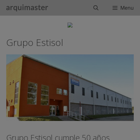
Saltar
Buscar
Menu
al
contenido
Grupo Estisol
Grupo Estisol cumple 50 años