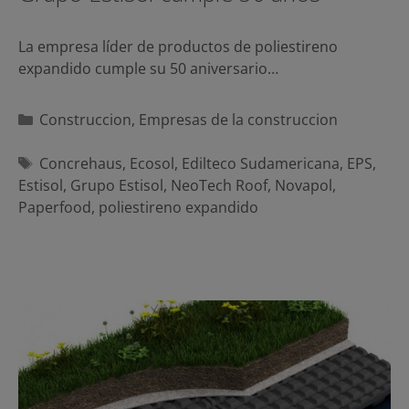
La empresa líder de productos de poliestireno
expandido cumple su 50 aniversario…
Categorías
Construccion
,
Empresas de la construccion
Etiquetas
Concrehaus
,
Ecosol
,
Edilteco Sudamericana
,
EPS
,
Estisol
,
Grupo Estisol
,
NeoTech Roof
,
Novapol
,
Paperfood
,
poliestireno expandido