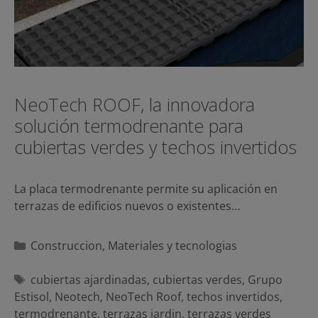
NeoTech ROOF, la innovadora
solución termodrenante para
cubiertas verdes y techos invertidos
La placa termodrenante permite su aplicación en
terrazas de edificios nuevos o existentes…
Categorías
Construccion
,
Materiales y tecnologias
Etiquetas
cubiertas ajardinadas
,
cubiertas verdes
,
Grupo
Estisol
,
Neotech
,
NeoTech Roof
,
techos invertidos
,
termodrenante
,
terrazas jardin
,
terrazas verdes