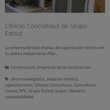
Clínicas Concrehaus de Grupo
Estisol
La empresa brinda charlas de capacitación técnica en
su planta industrial en Pilar…
Categorías
Construccion
,
Empresas de la construccion
Etiquetas
ahorro energetico
,
aislacion termica
,
capacitaciones
,
Clínicas Concrehaus
,
Concrehaus
,
cursos
,
EPS
,
Grupo Estisol
,
Isopor
,
Neotech
,
sustentabilidad