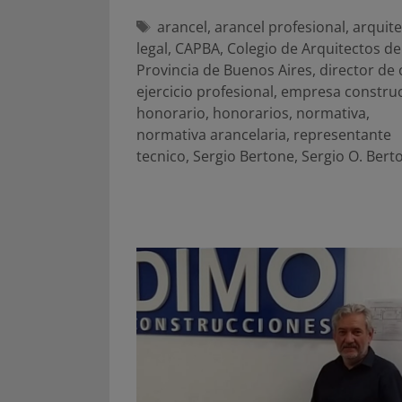
Etiquetas
arancel
,
arancel profesional
,
arquit
legal
,
CAPBA
,
Colegio de Arquitectos de
Provincia de Buenos Aires
,
director de
ejercicio profesional
,
empresa constru
honorario
,
honorarios
,
normativa
,
normativa arancelaria
,
representante
tecnico
,
Sergio Bertone
,
Sergio O. Bert