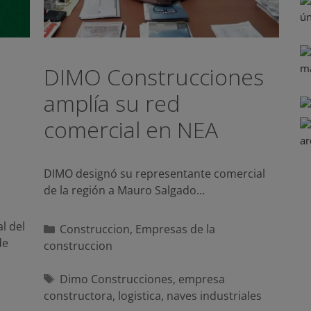
DIMO Construcciones
amplía su red
comercial en NEA
DIMO designó su representante comercial
de la región a Mauro Salgado…
l del
Categorías
Construccion
,
Empresas de la
de
construccion
Etiquetas
Dimo Construcciones
,
empresa
constructora
,
logistica
,
naves industriales