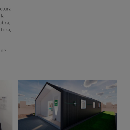
ectura
 la
 obra
,
ctora
,
one