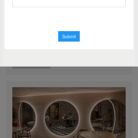
a proyectos
arquitectónicos
Aprende a generar un concepto a partir de
referentes y crear valor añadido…
IR al Curso…