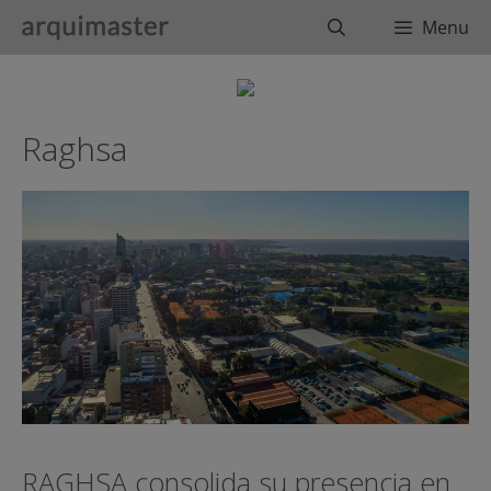
Saltar
Buscar
Menu
al
contenido
Raghsa
RAGHSA consolida su presencia en