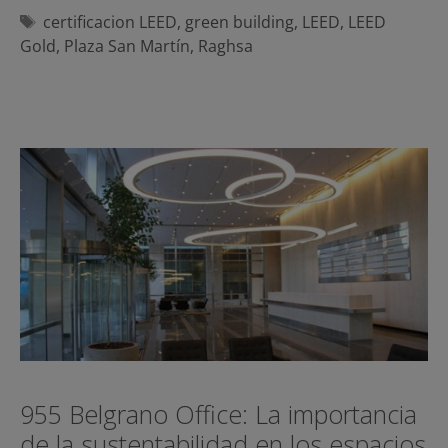
Etiquetas
certificacion LEED
,
green building
,
LEED
,
LEED
Gold
,
Plaza San Martín
,
Raghsa
955 Belgrano Office: La importancia
de la sustentabilidad en los espacios