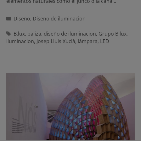
elementos naturales como el junco o la caña…
Categorías
Diseño
,
Diseño de iluminacion
Etiquetas
B.lux
,
baliza
,
diseño de iluminacion
,
Grupo B.lux
,
iluminacion
,
Josep Lluis Xuclà
,
lámpara
,
LED