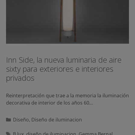
Inn Side, la nueva luminaria de aire
sixty para exteriores e interiores
privados
Reinterpretación que trae a la memoria la iluminación
decorativa de interior de los años 60…
Categorías
Diseño
,
Diseño de iluminacion
Etiquetas
B.lux
,
diseño de iluminacion
,
Gemma Bernal
,