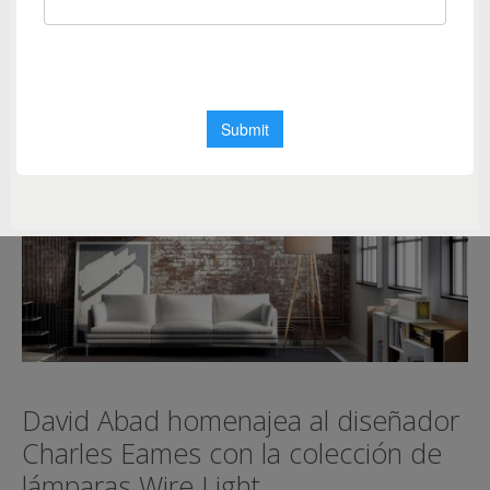
iluminacion
,
lámpara
,
Tim Brauns
David Abad homenajea al diseñador
Charles Eames con la colección de
lámparas Wire Light