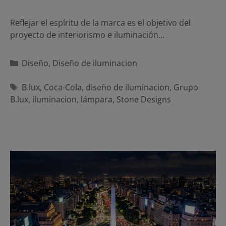
Reflejar el espíritu de la marca es el objetivo del
proyecto de interiorismo e iluminación…
Categorías
Diseño
,
Diseño de iluminacion
Etiquetas
B.lux
,
Coca-Cola
,
diseño de iluminacion
,
Grupo
B.lux
,
iluminacion
,
lámpara
,
Stone Designs