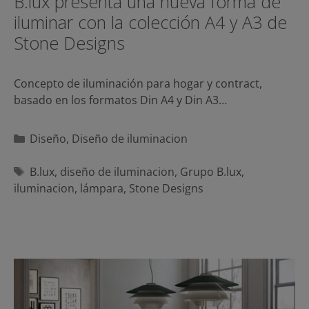
B.lux presenta una nueva forma de
iluminar con la colección A4 y A3 de
Stone Designs
Concepto de iluminación para hogar y contract,
basado en los formatos Din A4 y Din A3…
Categorías
Diseño
,
Diseño de iluminacion
Etiquetas
B.lux
,
diseño de iluminacion
,
Grupo B.lux
,
iluminacion
,
lámpara
,
Stone Designs