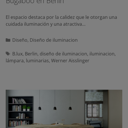
Bugaboo en Berlín
El espacio destaca por la calidez que le otorgan una
cuidada iluminación y una atractiva…
Categorías
Diseño
,
Diseño de iluminacion
Etiquetas
B.lux
,
Berlin
,
diseño de iluminacion
,
iluminacion
,
lámpara
,
luminarias
,
Werner Aisslinger