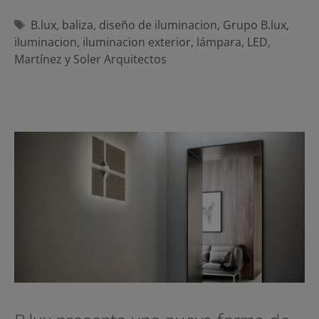
Etiquetas
B.lux
,
baliza
,
diseño de iluminacion
,
Grupo B.lux
,
iluminacion
,
iluminacion exterior
,
lámpara
,
LED
,
Martínez y Soler Arquitectos