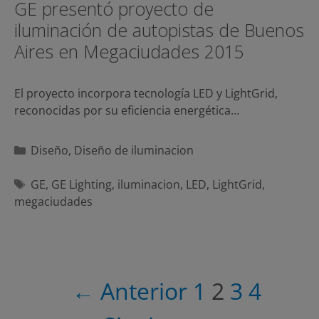
GE presentó proyecto de
iluminación de autopistas de Buenos
Aires en Megaciudades 2015
El proyecto incorpora tecnología LED y LightGrid,
reconocidas por su eficiencia energética…
Categorías
Diseño
,
Diseño de iluminacion
Etiquetas
GE
,
GE Lighting
,
iluminacion
,
LED
,
LightGrid
,
megaciudades
Navegación
← Anterior
1
2
3
4
de
entradas