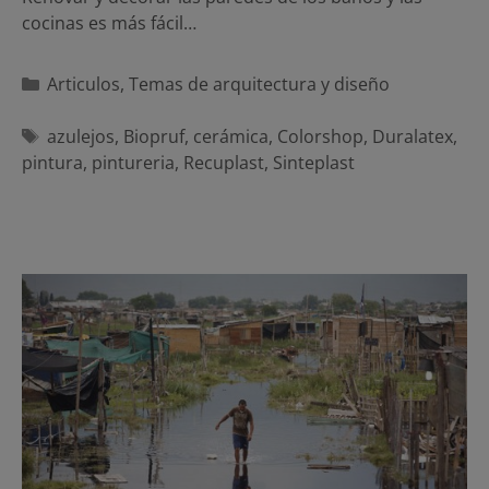
cocinas es más fácil…
Categorías
Articulos
,
Temas de arquitectura y diseño
Etiquetas
azulejos
,
Biopruf
,
cerámica
,
Colorshop
,
Duralatex
,
pintura
,
pintureria
,
Recuplast
,
Sinteplast