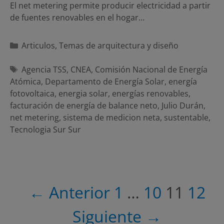
El net metering permite producir electricidad a partir
de fuentes renovables en el hogar…
Categorías
Articulos
,
Temas de arquitectura y diseño
Etiquetas
Agencia TSS
,
CNEA
,
Comisión Nacional de Energía
Atómica
,
Departamento de Energía Solar
,
energía
fotovoltaica
,
energia solar
,
energías renovables
,
facturación de energía de balance neto
,
Julio Durán
,
net metering
,
sistema de medicion neta
,
sustentable
,
Tecnologia Sur Sur
Navegación
← Anterior
1
…
10
11
12
de
entradas
Siguiente →