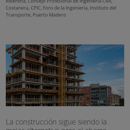
Ribereña
,
Consejo Profesional de Ingeniería Civil
,
Costanera
,
CPIC
,
Foro de la Ingeniería
,
Instituto del
Transporte
,
Puerto Madero
La construcción sigue siendo la