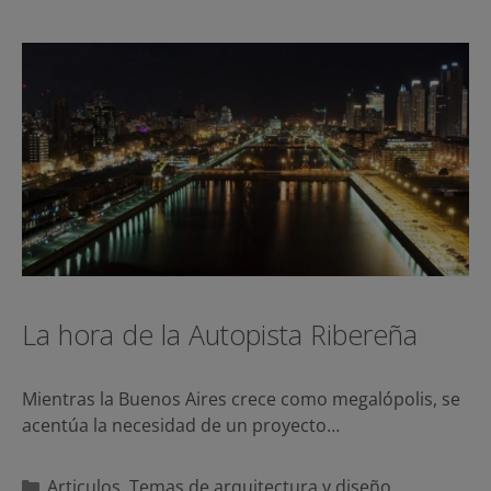
La hora de la Autopista Ribereña
Mientras la Buenos Aires crece como megalópolis, se
acentúa la necesidad de un proyecto…
Categorías
Articulos
,
Temas de arquitectura y diseño