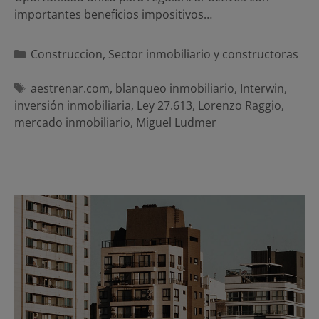
importantes beneficios impositivos…
Categorías
Construccion
,
Sector inmobiliario y constructoras
Etiquetas
aestrenar.com
,
blanqueo inmobiliario
,
Interwin
,
inversión inmobiliaria
,
Ley 27.613
,
Lorenzo Raggio
,
mercado inmobiliario
,
Miguel Ludmer