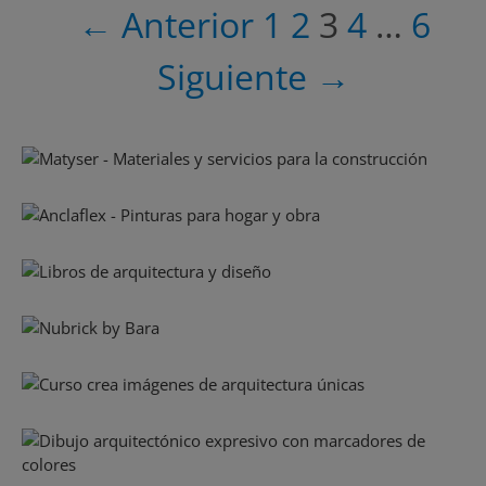
Navegación
← Anterior
1
2
3
4
…
6
de
entradas
Siguiente →