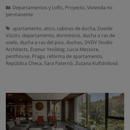
Categorías
Departamentos y Lofts
,
Proyecto
,
Vivienda no
permanente
Etiquetas
apartamento
,
atico
,
cabinas de ducha
,
Davide
Vizzini
,
departamento
,
dormitorio
,
ducha a ras de
suelo
,
ducha a ras del piso
,
duchas
,
DVDV Studio
Architects
,
Ecenur Yesildag
,
Lucia Messore
,
penthouse
,
Praga
,
reforma de apartamento
,
República Checa
,
Sara Paternò
,
Zuzana Kulhánková