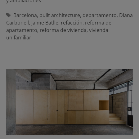
y ampliaciones
Etiquetas
Barcelona
,
built architecture
,
departamento
,
Diana
Carbonell
,
Jaime Batlle
,
refacción
,
reforma de
apartamento
,
reforma de vivienda
,
vivienda
unifamiliar