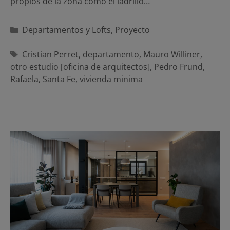
propios de la zona como el ladrillo…
Categorías
Departamentos y Lofts
,
Proyecto
Etiquetas
Cristian Perret
,
departamento
,
Mauro Williner
,
otro estudio [oficina de arquitectos]
,
Pedro Frund
,
Rafaela
,
Santa Fe
,
vivienda minima