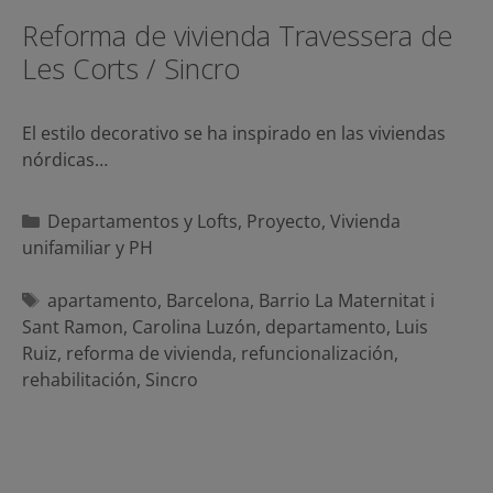
Reforma de vivienda Travessera de
Les Corts / Sincro
El estilo decorativo se ha inspirado en las viviendas
nórdicas…
Categorías
Departamentos y Lofts
,
Proyecto
,
Vivienda
unifamiliar y PH
Etiquetas
apartamento
,
Barcelona
,
Barrio La Maternitat i
Sant Ramon
,
Carolina Luzón
,
departamento
,
Luis
Ruiz
,
reforma de vivienda
,
refuncionalización
,
rehabilitación
,
Sincro