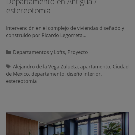
Departamento en Antigua /
estereotomia
Intervención en el complejo de viviendas diseñado y
construido por Ricardo Legorreta…
Categorías
Departamentos y Lofts
,
Proyecto
Etiquetas
Alejandro de la Vega Zulueta
,
apartamento
,
Ciudad
de Mexico
,
departamento
,
diseño interior
,
estereotomia