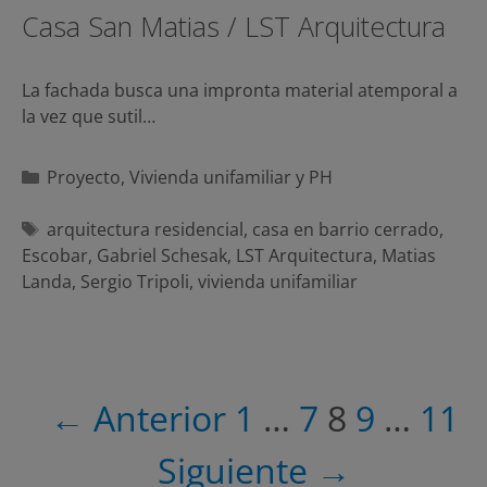
Casa San Matias / LST Arquitectura
La fachada busca una impronta material atemporal a
la vez que sutil…
Categorías
Proyecto
,
Vivienda unifamiliar y PH
Etiquetas
arquitectura residencial
,
casa en barrio cerrado
,
Escobar
,
Gabriel Schesak
,
LST Arquitectura
,
Matias
Landa
,
Sergio Tripoli
,
vivienda unifamiliar
Navegación
← Anterior
1
…
7
8
9
…
11
de
entradas
Siguiente →