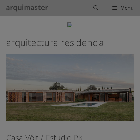
Saltar
Buscar
Menu
al
contenido
arquitectura residencial
Casa Vôlt / Estudio PK