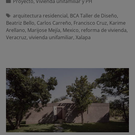
Categorías
Proyecto
,
Vivienda unifamiliar y PH
Etiquetas
arquitectura residencial
,
BCA Taller de Diseño
,
Beatriz Bello
,
Carlos Carreño
,
Francisco Cruz
,
Karime
Arellano
,
Marijose Mejía
,
Mexico
,
reforma de vivienda
,
Veracruz
,
vivienda unifamiliar
,
Xalapa