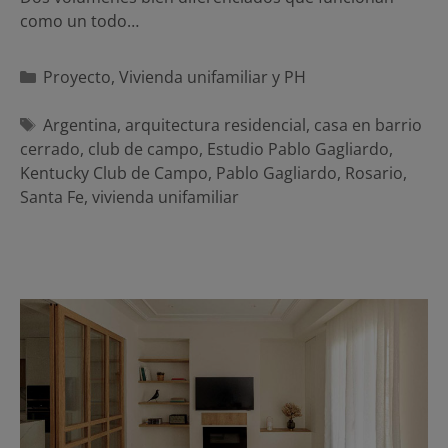
como un todo…
Categorías
Proyecto
,
Vivienda unifamiliar y PH
Etiquetas
Argentina
,
arquitectura residencial
,
casa en barrio
cerrado
,
club de campo
,
Estudio Pablo Gagliardo
,
Kentucky Club de Campo
,
Pablo Gagliardo
,
Rosario
,
Santa Fe
,
vivienda unifamiliar