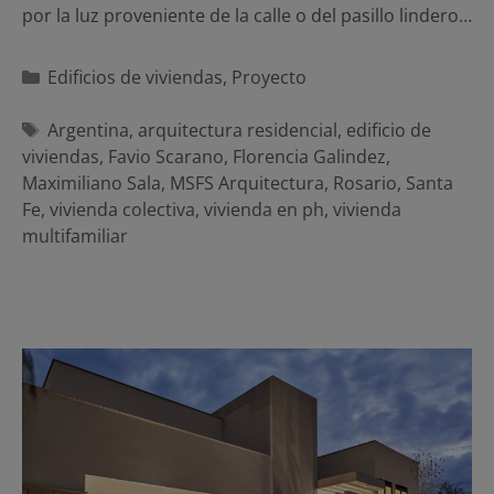
por la luz proveniente de la calle o del pasillo lindero…
Categorías
Edificios de viviendas
,
Proyecto
Etiquetas
Argentina
,
arquitectura residencial
,
edificio de
viviendas
,
Favio Scarano
,
Florencia Galindez
,
Maximiliano Sala
,
MSFS Arquitectura
,
Rosario
,
Santa
Fe
,
vivienda colectiva
,
vivienda en ph
,
vivienda
multifamiliar