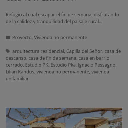
Refugio al cual escapar el fin de semana, disfrutando
de la calidez y tranquilidad del paisaje rural…
Categorías
Proyecto
,
Vivienda no permanente
Etiquetas
arquitectura residencial
,
Capilla del Señor
,
casa de
descanso
,
casa de fin de semana
,
casa en barrio
cerrado
,
Estudio PK
,
Estudio Pka
,
Ignacio Pessagno
,
Lilian Kandus
,
vivienda no permanente
,
vivienda
unifamiliar