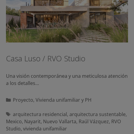
Casa Luso / RVO Studio
Una visión contemporánea y una meticulosa atención
a los detalles…
Categorías
Proyecto
,
Vivienda unifamiliar y PH
Etiquetas
arquitectura residencial
,
arquitectura sustentable
,
Mexico
,
Nayarit
,
Nuevo Vallarta
,
Raúl Vázquez
,
RVO
Studio
,
vivienda unifamiliar