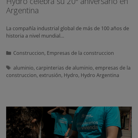
Hydro celebra su 20º aniversario en
Argentina
La compañía industrial global de más de 100 años de
historia a nivel mundial…
Categorías
Construccion
,
Empresas de la construccion
Etiquetas
aluminio
,
carpinterias de aluminio
,
empresas de la
construccion
,
extrusión
,
Hydro
,
Hydro Argentina