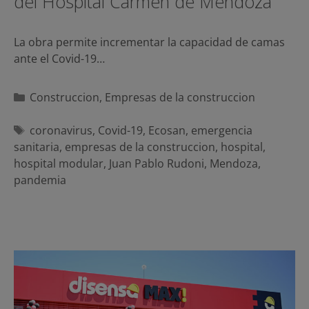
del Hospital Carmen de Mendoza
La obra permite incrementar la capacidad de camas
ante el Covid-19…
Categorías
Construccion
,
Empresas de la construccion
Etiquetas
coronavirus
,
Covid-19
,
Ecosan
,
emergencia
sanitaria
,
empresas de la construccion
,
hospital
,
hospital modular
,
Juan Pablo Rudoni
,
Mendoza
,
pandemia