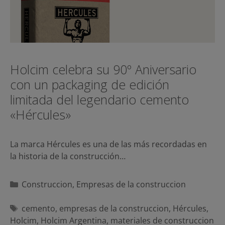
Holcim celebra su 90º Aniversario
con un packaging de edición
limitada del legendario cemento
«Hércules»
La marca Hércules es una de las más recordadas en
la historia de la construcción…
Categorías
Construccion
,
Empresas de la construccion
Etiquetas
cemento
,
empresas de la construccion
,
Hércules
,
Holcim
,
Holcim Argentina
,
materiales de construccion