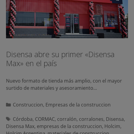
Disensa abre su primer «Disensa
Max» en el país
Nuevo formato de tienda más amplio, con el mayor
surtido de materiales y asesoramiento…
Categorías
Construccion
,
Empresas de la construccion
Etiquetas
Córdoba
,
CORMAC
,
corralón
,
corralones
,
Disensa
,
Disensa Max
,
empresas de la construccion
,
Holcim
,
Holcim Argentina
,
materiales de construccion